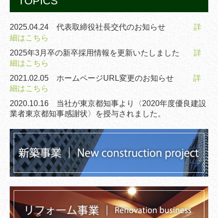
TOPICS
不動産企画業務
賃貸管理業務
詳
2025.04.24
代表取締役社長交代のお知らせ
細はこちら
採用情報
2025年3月卒の新卒採用情報を更新いたしました
詳
仕事紹介／社員メッセージ
細はこちら
2021.02.05
ホームページURL変更のお知らせ
詳
新卒・募集要項
細はこちら
応募と選考
2020.10.16
当社が東京都知事より〈2020年度優良建設
業者東京都知事感謝状〉を授与されました。
FAQ
中途採用情報・募集要項
エントリーはこちら
お問合わせフォーム
お問合わせ