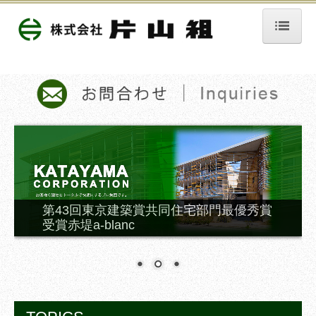
ホーム
会社案内
概要
ご挨拶
沿革
組織図
第43回東京建築賞共同住宅部門最優秀賞
受賞赤堤a-blanc
事業案内
新築事業
リフォーム事業