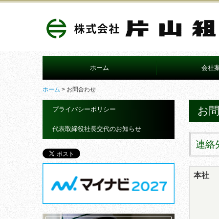
ホーム
会社
ホーム
お問合わせ
概要
ご挨拶
沿革
組織図
お
プライバシーポリシー
代表取締役社長交代のお知らせ
連
本社