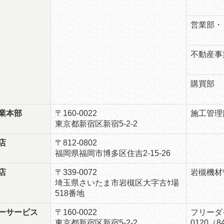
営業部・
不動産事
購買部
業本部
〒160-0022
施工管理
東京都新宿区新宿5-2-2
店
〒812-0802
福岡県福岡市博多区住吉2-15-26
店
〒339-0072
岩槻機材
埼玉県さいたま市岩槻区大字古ｹ場
518番地
ーサービス
〒160-0022
フリーダ
東京都新宿区新宿5-2-2
0120（8