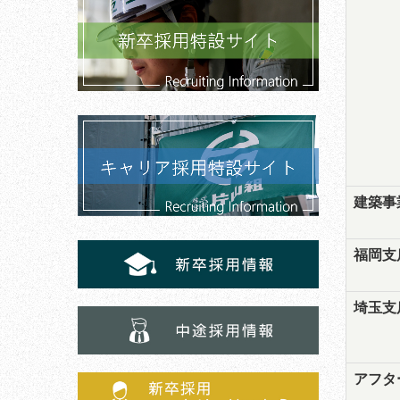
建築事
福岡支
埼玉支
アフタ