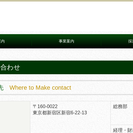
案内
事業案内
採
新築事業
リフォーム事業
不動産企画業務
賃貸管理業務
仕事紹介／社員
新卒・募集要項
応募と選考
FAQ
中途採用情報・
エントリーはこ
お問合わせフォ
問合わせ
絡先
Where to Make contact
〒160-0022
総務部
東京都新宿区新宿6-22-13
経理・財