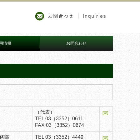
用情報
お問合わせ
メッセージ
募集要項
ちら
ーム
✉
（代表）
TEL
03（3352）0611
FAX 03（3352）0674
✉
務部
TEL
03（3352）4449